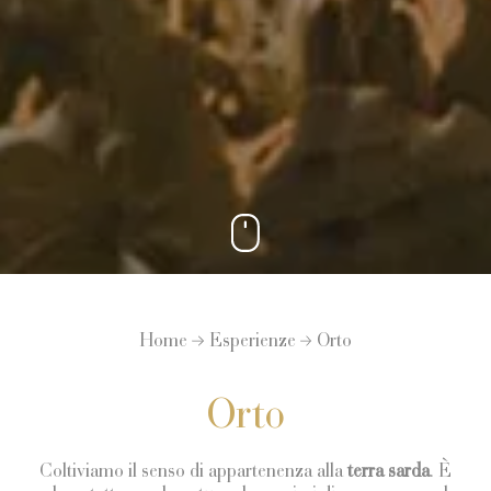
Home
Esperienze
Orto
Orto
Coltiviamo il senso di appartenenza alla
terra sarda
. È