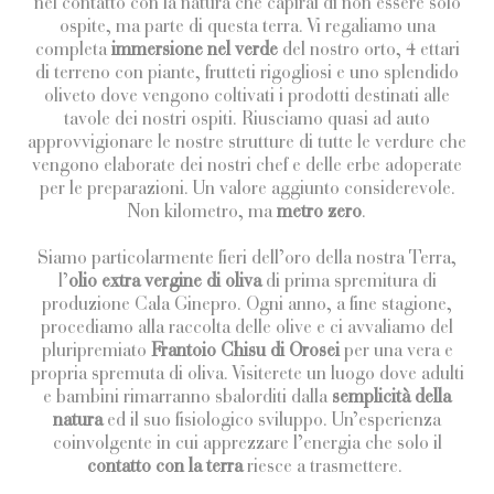
nel contatto con la natura che capirai di non essere solo
ospite, ma parte di questa terra. Vi regaliamo una
completa
immersione nel verde
del nostro orto, 4 ettari
di terreno con piante, frutteti rigogliosi e uno splendido
oliveto dove vengono coltivati i prodotti destinati alle
tavole dei nostri ospiti. Riusciamo quasi ad auto
approvvigionare le nostre strutture di tutte le verdure che
vengono elaborate dei nostri chef e delle erbe adoperate
per le preparazioni. Un valore aggiunto considerevole.
Non kilometro, ma
metro zero
.
Siamo particolarmente fieri dell’oro della nostra Terra,
l’
olio extra vergine di oliva
di prima spremitura di
produzione Cala Ginepro. Ogni anno, a fine stagione,
procediamo alla raccolta delle olive e ci avvaliamo del
pluripremiato
Frantoio Chisu di Orosei
per una vera e
propria spremuta di oliva. Visiterete un luogo dove adulti
e bambini rimarranno sbalorditi dalla
semplicità della
natura
ed il suo fisiologico sviluppo. Un’esperienza
coinvolgente in cui apprezzare l’energia che solo il
contatto con la terra
riesce a trasmettere.