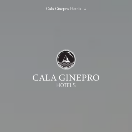
Cala Ginepro Hotels
Chiudi
Inizia ad immaginare...
Cala Ginepro Hotels
10
11
Agosto
Agosto
2
0
1
adulti
bambini
camera