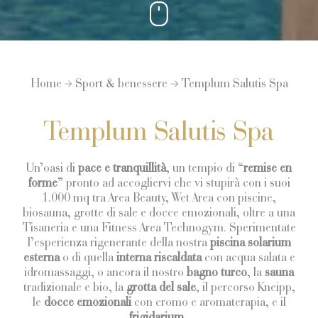
Home
Sport & benessere
Templum Salutis Spa
Templum Salutis Spa
Un’oasi di
pace e tranquillità
, un tempio di “
remise en
forme
” pronto ad accogliervi che vi stupirà con i suoi
1.000 mq tra Area Beauty, Wet Area con piscine,
biosauna, grotte di sale e docce emozionali, oltre a una
Tisaneria e una Fitness Area Technogym. Sperimentate
l’esperienza rigenerante della nostra
piscina solarium
esterna
o di quella
interna riscaldata
con acqua salata e
idromassaggi, o ancora il nostro
bagno turco
, la
sauna
tradizionale e bio, la
grotta del sale
, il percorso Kneipp,
le
docce emozionali
con cromo e aromaterapia, e il
frigidarium
.