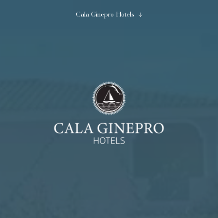
Cala Ginepro Hotels
Chiudi
Inizia ad immaginare...
Cala Ginepro Hotels
08
09
Agosto
Agosto
2
0
1
adulti
bambini
camera