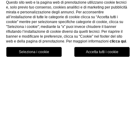
Questo sito web e la pagina web di prenotazione utilizzano cookie tecnici
e, solo previo tuo consenso, cookies analitici e di marketing per pubblicità
mirata e personalizzazione degli annunci. Per acconsentire
all’installazione di tutte le categorie di cookie clicca su “Accetta tutti i
cookie” mentre per selezionare specifiche categorie di cookie, clicca su
"Seleziona i cookie"; mediante la “x” puoi invece chiudere il banner
rifiutando l’installazione di cookie diversi da quelli tecnici. Per riaprire il
banner e modificare le preferenze, clicca su “Cookie” nel footer del sito
web e della pagina di prenotazione. Per maggiori informazioni
clicca qui
.
CHIUDI
italiano
Prenota
MENU
contattaci
Home
Contatti
Contatti
Cala Ginepro Hotels
Viale Cala Ginepro 76 – 08028 Orosei (Nu)
Telefono:
+39 0784 91048
Fax:
+39 0 784 91222
E-Mail:
info@calaginepro.com