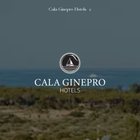
Cala Ginepro Hotels
Chiudi
Inizia ad immaginare...
Cala Ginepro Hotels
07
08
Agosto
Agosto
2
0
1
adulti
bambini
camera