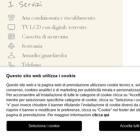
I Servizi
Aria condizionata e riscaldamento
TV LCD con digitale terrestre
Cassetta di sicurezza
Scrivania
Armadio/guardaroba
Telefono
Servizio sveglia
Questo sito web utilizza i cookie
Frigo bar (consumi a pagamento)
Questo sito web e la pagina web di prenotazione utilizzano cookie tecnici e, so
consenso, cookies analitici e di marketing per pubblicità mirata e personalizza
Bagno privato con doccia o vasca
Per acconsentire all’installazione di tutte le categorie di cookie clicca su “Accetta
mentre per selezionare specifiche categorie di cookie, clicca su "Seleziona i co
Asciugacapelli
“x” puoi invece chiudere il banner rifiutando l’installazione di cookie diversi da q
riaprire il banner e modificare le preferenze, clicca su “Cookie” nel footer del si
Teli e prodotti da bagno
pagina di prenotazione. Per maggiori informazioni
clicca qui
.
CHIUDI
Pulizie giornaliere
Prenota
MENU